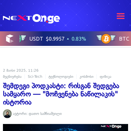
2 მაისი 2025, 11:26
მეცნიერება
Sci-Tech
ტექნოლოგიები
კოსმოსი
ფიზიკა
შემდეგი პოდკასტი: რისგან შედგება
სამყარო — "მოჩვენება ნაწილაკის"
ისტორია
ავტორი:
დათო სამნიაშვილი