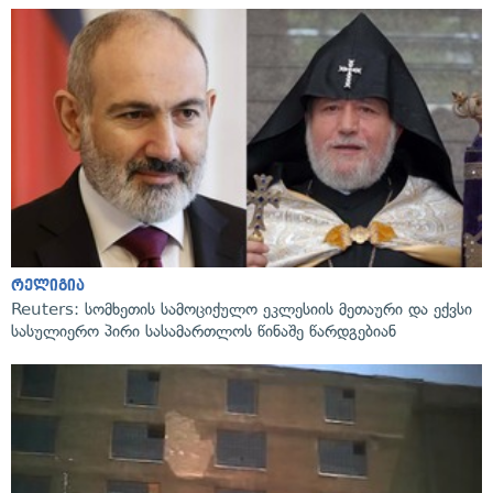
რელიგია
Reuters: სომხეთის სამოციქულო ეკლესიის მეთაური და ექვსი
სასულიერო პირი სასამართლოს წინაშე წარდგებიან