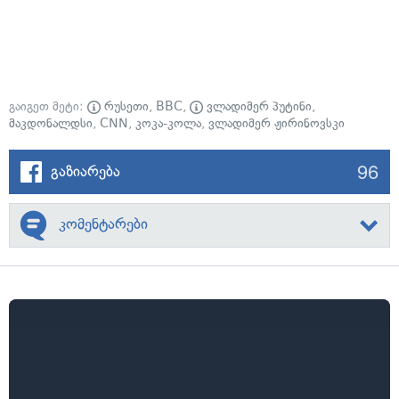
გაიგეთ მეტი:
რუსეთი
,
BBC
,
ვლადიმერ პუტინი
,
მაკდონალდსი
,
CNN
,
კოკა-კოლა
,
ვლადიმერ ჟირინოვსკი
96
გაზიარება
კომენტარები