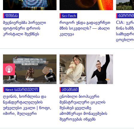
ფიზიკა
Sci-Tech
ტერორი
მეცნიერებმა პირველი
როგორ უნდა გადავურჩეთ
CIA: უკრ
ფოტონური დროის
მზის სიკვდილს? — ახალი
წინა ხაზ
კრისტალი შექმნეს
კვლევა
სამხედრ
ცოცხლო
Next საქართველო
ადამიანი
ღვინის, ხორბლისა და
ცნობილი ბიოჰაკერი
ნეანდერტალელების
მენსტრუალური ციკლის
უძველესი კვალი | წოფი,
შესახებ ყველაზე
იმირი, შულავერი
ამომწურავი მონაცემების
შეგროვებას იწყებს