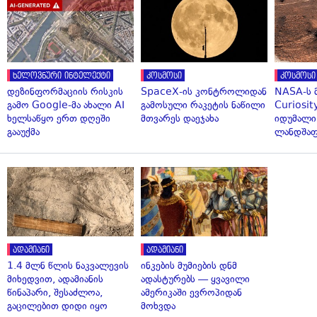
ხელოვნური ინტელექტი
კოსმოსი
კოსმოსი
დეზინფორმაციის რისკის
SpaceX-ის კონტროლიდან
NASA-ს 
გამო Google-მა ახალი AI
გამოსული რაკეტის ნაწილი
Curiosit
ხელსაწყო ერთ დღეში
მთვარეს დაეჯახა
იდუმალი
გააუქმა
ლანდშაფ
ადამიანი
ადამიანი
1.4 მლნ წლის ნაკვალევის
ინკების მუმიების დნმ
მიხედვით, ადამიანის
ადასტურებს — ყვავილი
წინაპარი, შესაძლოა,
ამერიკაში ევროპიდან
გაცილებით დიდი იყო
მოხვდა