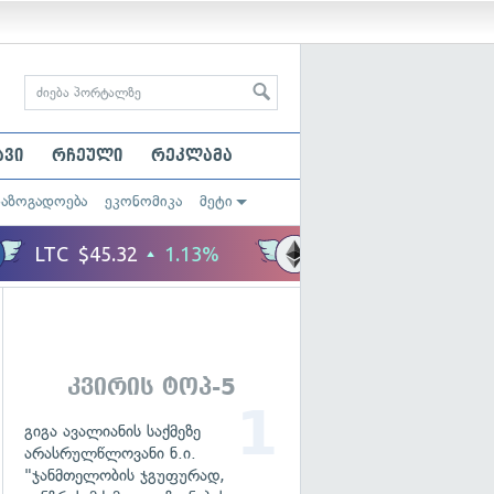
ავი
რჩეული
რეკლამა
საზოგადოება
ეკონომიკა
მეტი
კვირის ტოპ-5
გიგა ავალიანის საქმეზე
არასრულწლოვანი ნ.ი.
"ჯანმთელობის ჯგუფურად,