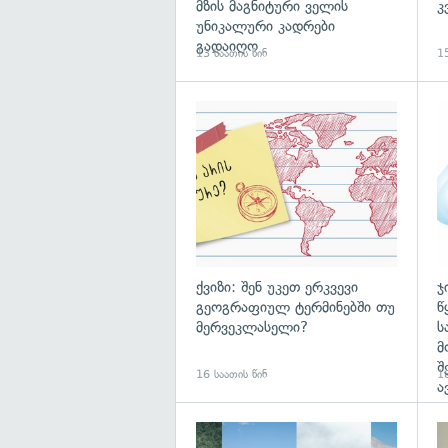
მზის მაგნიტური ველის
კ
უნიკალური კადრები
გადაიღო
13 საათის წინ
15
ქვიზი: შენ უკეთ ერკვევი
ჯ
გეოგრაფიულ ტერმინებში თუ
წ
მერვეკლასელი?
ს
მ
შ
16 საათის წინ
18
ა
გა