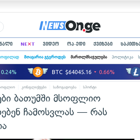
×
ნალი
NE
T
ვიდეო
ოპ-ედი
ქვიზები
საკითხ
ყოფილად
მთავარია გჯეროდეს
მართლმსაჯულება
პოლიტიკა
სოფლიო
კონფლიქტები
საზოგადოება
სპორტი
ები ბათუმში მსოფლიო
რებენ ჩამოსვლას — რას
ია