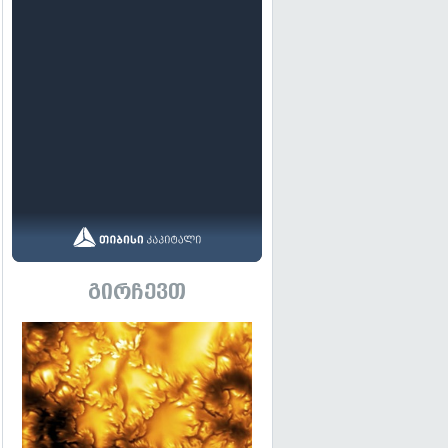
გირჩევთ
გადახედვა