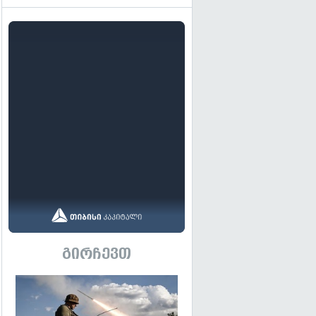
გირჩევთ
გადახედვა