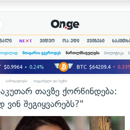
×
ნალი
NE
T
ვიდეო
ოპ-ედი
ქვიზები
საკითხ
ყოფილად
მთავარია გჯეროდეს
მართლმსაჯულება
პოლიტიკა
საზოგადოება
სიყვარული და სექსი
აკუთარ თავზე ქორწინდება:
დ ვინ შეგიყვარებს?"