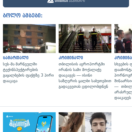
ბოლო ამბები:
სამართალი
კრიმინალი
კრიმინ
სუს-მა მარნეულში
თბილისის აეროპორტში
სხვების
ტექინსპექტირების
ირანის სამი მოქალაქე
დაამონტ
გაყალბების ფაქტზე 3 პირი
დააკავეს — ისინი
პორნოგ
დააკავა
საზღვრის ყალბი საბუთებით
შინაარს
გადაკვეთას ცდილობდნენ
— თბილ
არასრუ
დააკავეს