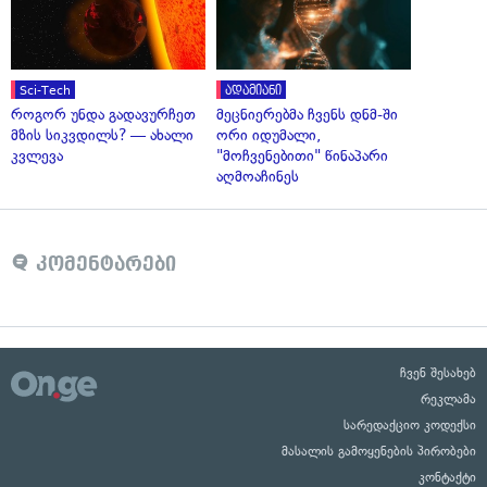
Sci-Tech
ადამიანი
როგორ უნდა გადავურჩეთ
მეცნიერებმა ჩვენს დნმ-ში
მზის სიკვდილს? — ახალი
ორი იდუმალი,
კვლევა
"მოჩვენებითი" წინაპარი
აღმოაჩინეს
კომენტარები
ჩვენ შესახებ
რეკლამა
სარედაქციო კოდექსი
მასალის გამოყენების პირობები
კონტაქტი