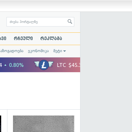
ავი
რჩეული
რეკლამა
საზოგადოება
ეკონომიკა
მეტი
გადახედვა
გადახედვა