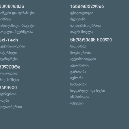
ეკონომიკა
ჯანმრთელობა
ბანკები და ფინანსები
ფსიქოლოგია
ბიზნესი
მედიცინა
სახელმწიფო ბიუჯეტი
ბავშვების აღზრდა
სოფლის მეურნეობა
თავის მოვლა
Sci-Tech
ცხოვრების სტილი
ტექნოლოგიები
სილამაზე
ინტერნეტი
მოგზაურობა
მეცნიერება
ავტომობილები
კულინარია
კულტურა
გართობა
ხელოვნება
იუმორი
შოუ-ბიზნესი
სამსახური
სპორტი
სიყვარული და სექსი
ფეხბურთი
ინსპირაცია
რაგბი
რჩევები
კალათბურთი