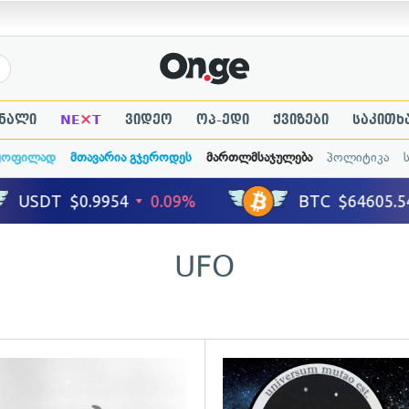
×
ნალი
NE
T
ვიდეო
ოპ-ედი
ქვიზები
საკითხ
ყოფილად
მთავარია გჯეროდეს
მართლმსაჯულება
პოლიტიკა
UFO
ადახედვა
გადახედვა