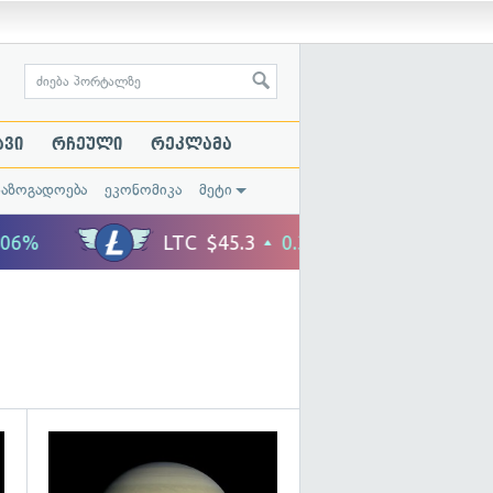
ავი
რჩეული
რეკლამა
საზოგადოება
ეკონომიკა
მეტი
გადახედვა
გადახედვა