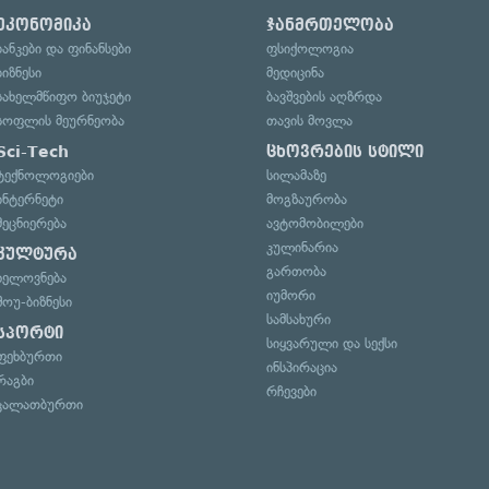
ეკონომიკა
ჯანმრთელობა
ბანკები და ფინანსები
ფსიქოლოგია
ბიზნესი
მედიცინა
სახელმწიფო ბიუჯეტი
ბავშვების აღზრდა
სოფლის მეურნეობა
თავის მოვლა
Sci-Tech
ცხოვრების სტილი
ტექნოლოგიები
სილამაზე
ინტერნეტი
მოგზაურობა
მეცნიერება
ავტომობილები
კულინარია
კულტურა
გართობა
ხელოვნება
იუმორი
შოუ-ბიზნესი
სამსახური
სპორტი
სიყვარული და სექსი
ფეხბურთი
ინსპირაცია
რაგბი
რჩევები
კალათბურთი