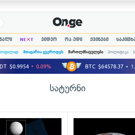
×
ნალი
NE
T
ვიდეო
ოპ-ედი
ქვიზები
საკითხ
ყოფილად
მთავარია გჯეროდეს
მართლმსაჯულება
პოლიტიკა
სატურნი
ადახედვა
გადახედვა