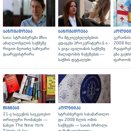
საზოგადოება
საზოგადოება
პოლიტი
საია: სტრასბურგმა მზია
რა მტკიცებულებებით
უკრაინის
ამაღლობელის საქმეზე
ედავება პროკურატურა ნ.ი.-
2008 წლ
რიგით მეოთხე საჩივარი
ს გიგა ავალიანის საქმეზე
რეაგირებ
დაარეგისტრირა
ძალადობის წაქეზებას —
გზა გაუხს
საქმის დეტალები
ფართომა
წიგნები
პოლიტიკა
21-ე საუკუნის საუკეთესო
სტრასბურგის სასამართლო
თრილერი რომანები —
და 2008 წლის ომის
ნახეთ The New York
საქმეები — საიას ბრძოლა
Times-ის სია
დაზარალებულთა