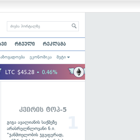
ავი
რჩეული
რეკლამა
საზოგადოება
ეკონომიკა
მეტი
კვირის ტოპ-5
გიგა ავალიანის საქმეზე
არასრულწლოვანი ნ.ი.
"ჯანმთელობის ჯგუფურად,