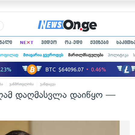
×
ნალი
NE
T
ვიდეო
ოპ-ედი
ქვიზები
საკითხ
ყოფილად
მთავარია გჯეროდეს
მართლმსაჯულება
პოლიტიკა
ბა
ჯანმრთელობა
ჯანდაცვა
ღამ დაღმასვლა დაიწყო —