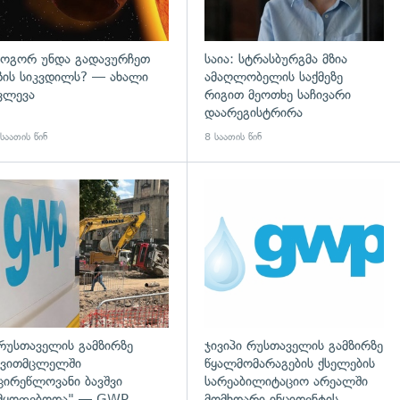
ოგორ უნდა გადავურჩეთ
საია: სტრასბურგმა მზია
ზის სიკვდილს? — ახალი
ამაღლობელის საქმეზე
ვლევა
რიგით მეოთხე საჩივარი
დაარეგისტრირა
საათის წინ
8 საათის წინ
გადახედვა
რუსთაველის გამზირზე
ჯივიპი რუსთაველის გამზირზე
ვითმცლელში
წყალმომარაგების ქსელების
ცირეწლოვანი ბავშვი
სარეაბილიტაციო არეალში
მყოფებოდა" — GWP
მომხდარი ინციდენტის