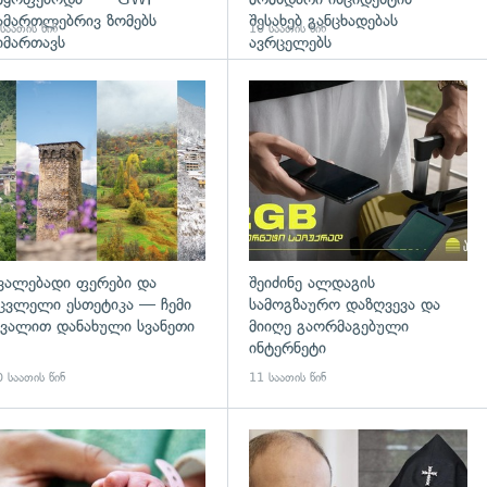
ამართლებრივ ზომებს
შესახებ განცხადებას
საათის წინ
10 საათის წინ
იმართავს
ავრცელებს
დახედვა
გადახედვა
ვალებადი ფერები და
შეიძინე ალდაგის
ცვლელი ესთეტიკა — ჩემი
სამოგზაურო დაზღვევა და
ვალით დანახული სვანეთი
მიიღე გაორმაგებული
ინტერნეტი
 საათის წინ
11 საათის წინ
გადახედვა