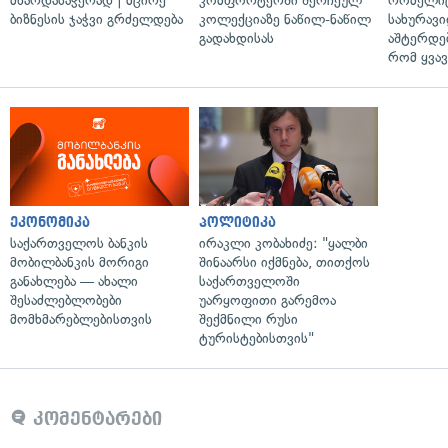
მხარდასაჭერად | მცირე
კომფორტერში შერჩეულ
რომელიც
ბიზნესის ჯაჭვი გრძელდება
კოლექციაზე ნაწილ-ნაწილ
სახურავი
გადახდისას
აშტერდებ
რომ ყვავ
ეკონომიკა
პოლიტიკა
საქართველოს ბანკის
ირაკლი კობახიძე: "ყალბი
მობილბანკის მორიგი
შინაარსი იქმნება, თითქოს
განახლება — ახალი
საქართველოში
შესაძლებლობები
უარყოფითი გარემოა
მომხმარებლებისთვის
შექმნილი რუსი
ტურისტებისთვის"
კომენტარები