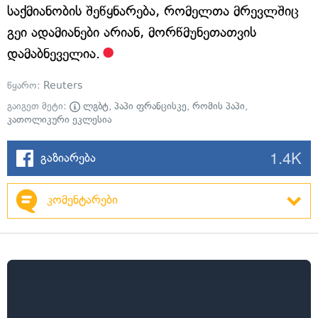
საქმიანობის შეწყნარება, რომელთა მრევლშიც
გეი ადამიანები არიან, მორწმუნეთათვის
დამაბნეველია.
წყარო:
Reuters
გაიგეთ მეტი:
ლგბტ
,
პაპი ფრანცისკე
,
რომის პაპი
,
კათოლიკური ეკლესია
1.4K
გაზიარება
კომენტარები