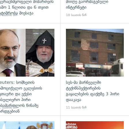
ეურაცხმყოფელი მიმართვის
მიიღე გაორმაგებული
ამო 1 წლითა და 6 თვით
ინტერნეტი
ატიმრობა მიესაჯა
 საათის წინ
10 საათის წინ
გადახედვა
euters: სომხეთის
სუს-მა მარნეულში
ამოციქულო ეკლესიის
ტექინსპექტირების
ეთაური და ექვსი
გაყალბების ფაქტზე 3 პირი
ასულიერო პირი
დააკავა
ასამართლოს წინაშე
 საათის წინ
11 საათის წინ
არდგებიან
გადახედვა