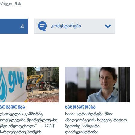
გარეჯო
,
შსს
4
კომენტარები
გადახედვა
გადახედვა
აზოგადოება
საზოგადოება
უსთაველის გამზირზე
საია: სტრასბურგმა მზია
ითმცლელში მცირეწლოვანი
ამაღლობელის საქმეზე რიგით
ვშვი იმყოფებოდა" — GWP
მეოთხე საჩივარი
მართლებრივ ზომებს
დაარეგისტრირა