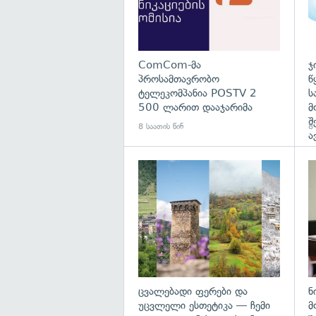
ComCom-მა
ჯ
პროსამთავრობო
წ
ტელეკომპანია POSTV 2
ს
500 ლარით დააჯარიმა
მ
შ
8 საათის წინ
8 
ა
გა
ცვალებადი ფერები და
ნ
უცვლელი ესთეტიკა — ჩემი
მ