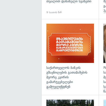
თვალით დანახული სვანეთი
შ
გ
პ
9 საათის წინ
10
საქართველოს ბანკის
R
გზავნილების გათამაშების
ს
მეორე კვირის
მ
გამარჯვებულები
ს
გამოვლინდნენ
ს
11 საათის წინ
11
წ