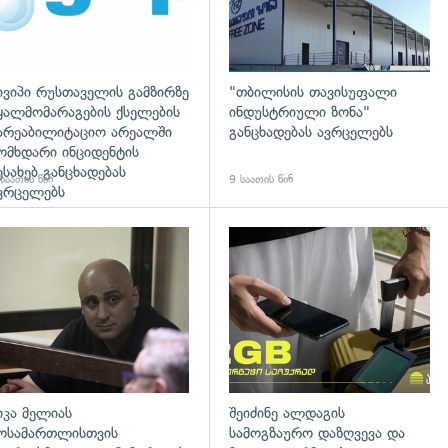
ივიპი რუსთაველის გამზირზე
"თბილისის თავისუფალი
ყალმომარაგების ქსელების
ინდუსტრიული ზონა"
არეაბილიტაციო არეალში
განცხადებას ავრცელებს
ომხდარი ინციდენტის
ესახებ განცხადებას
საათის წინ
9 საათის წინ
ვრცელებს
დახედვა
გადახედვა
იკა მელიას
შეიძინე ალდაგის
ოსამართლისთვის
სამოგზაურო დაზღვევა და