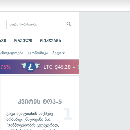
ავი
რჩეული
რეკლამა
საზოგადოება
ეკონომიკა
მეტი
კვირის ტოპ-5
გიგა ავალიანის საქმეზე
არასრულწლოვანი ნ.ი.
"ჯანმთელობის ჯგუფურად,