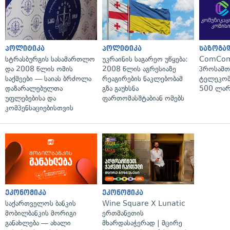
პოლიტიკა
პოლიტიკა
საზოგა
სტრასბურგის სასამართლო
უკრაინის საგარეო უწყება:
ComCom
და 2008 წლის ომის
2008 წლის აგრესიაზე
პროსამ
საქმეები — საიას ბრძოლა
რეაგირების ნაკლებობამ
ტელეკომ
დაზარალებულთა
გზა გაუხსნა
500 ლარ
უფლებებისა და
ფართომასშტაბიან ომებს
კომპენსაციებისთვის
ეკონომიკა
ეკონომიკა
საქართველოს ბანკის
Wine Square X Lunatic
მობილბანკის მორიგი
ერთმანეთის
განახლება — ახალი
მხარდასაჭერად | მცირე