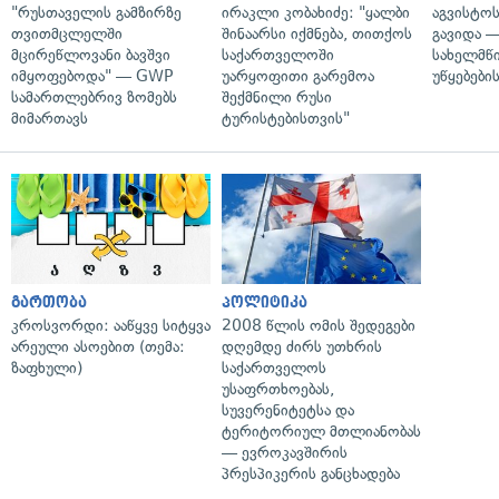
"რუსთაველის გამზირზე
ირაკლი კობახიძე: "ყალბი
აგვისტო
თვითმცლელში
შინაარსი იქმნება, თითქოს
გავიდა 
მცირეწლოვანი ბავშვი
საქართველოში
სახელმწ
იმყოფებოდა" — GWP
უარყოფითი გარემოა
უწყებები
სამართლებრივ ზომებს
შექმნილი რუსი
მიმართავს
ტურისტებისთვის"
გართობა
პოლიტიკა
კროსვორდი: ააწყვე სიტყვა
2008 წლის ომის შედეგები
არეული ასოებით (თემა:
დღემდე ძირს უთხრის
ზაფხული)
საქართველოს
უსაფრთხოებას,
სუვერენიტეტსა და
ტერიტორიულ მთლიანობას
— ევროკავშირის
პრესპიკერის განცხადება