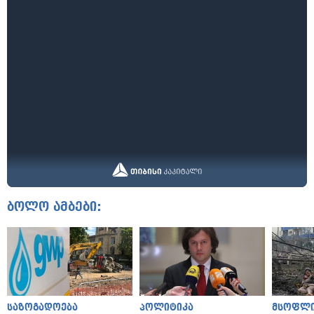
ბოლო ამბები:
საზოგადოება
პოლიტიკა
მსოფლ