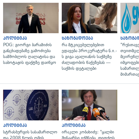
პოლიტიკა
საზოგადოება
საზოგა
POG: გიორგი ბარამიძის
რა მტკიცებულებებით
"რუსთავ
განცხადებაზე გამოძიება
ედავება პროკურატურა ნ.ი.-
თვითმც
სამშობლოს ღალატისა და
ს გიგა ავალიანის საქმეზე
მცირეწლ
საბოტაჟის ფაქტზე დაიწყო
ძალადობის წაქეზებას —
იმყოფებ
საქმის დეტალები
სამართლ
მიმართა
პოლიტიკა
პოლიტიკა
სტრასბურგის სასამართლო
ირაკლი კობახიძე: "ყალბი
და 2008 წლის ომის
შინაარსი იქმნება, თითქოს