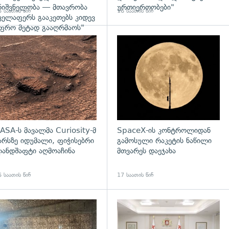
ნიშვნელობა — მთავრობა
ურთიერთობები"
 საათის წინ
16 საათის წინ
ველაფერს გააკეთებს კიდევ
ფრო მეტად გააღრმაოს"
დახედვა
გადახედვა
ASA-ს მავალმა Curiosity-მ
SpaceX-ის კონტროლიდან
არსზე იდუმალი, ფიჭისებრი
გამოსული რაკეტის ნაწილი
ანდშაფტი აღმოაჩინა
მთვარეს დაეჯახა
 საათის წინ
17 საათის წინ
დახედვა
გადახედვა