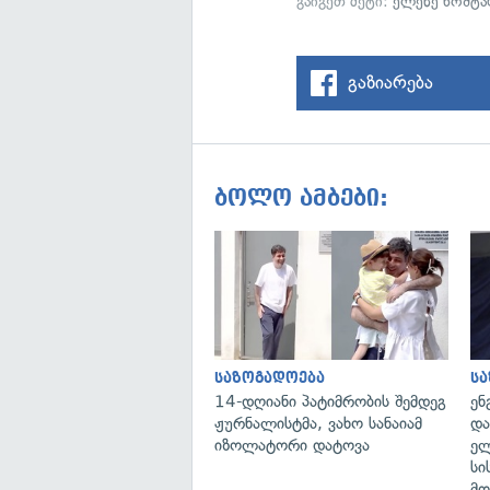
გაიგეთ მეტი:
ელენე ხოშტა
გაზიარება
ბოლო ამბები:
საზოგადოება
ს
14-დღიანი პატიმრობის შემდეგ
ენ
ჟურნალისტმა, ვახო სანაიამ
და
იზოლატორი დატოვა
ელ
სი
მო