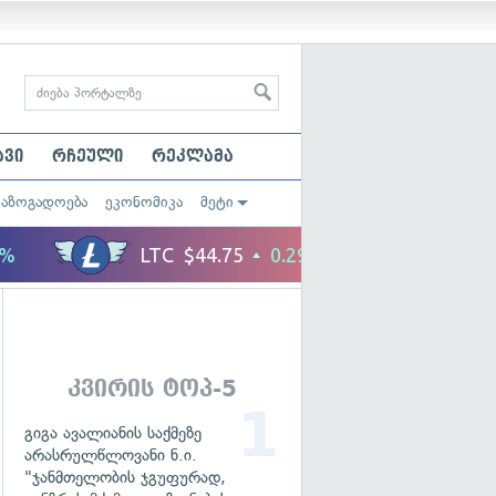
ავი
რჩეული
რეკლამა
საზოგადოება
ეკონომიკა
მეტი
კვირის ტოპ-5
გიგა ავალიანის საქმეზე
არასრულწლოვანი ნ.ი.
"ჯანმთელობის ჯგუფურად,