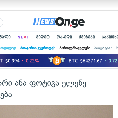
×
ნალი
NE
T
ვიდეო
ოპ-ედი
ქვიზები
საკითხ
ყოფილად
მთავარია გჯეროდეს
მართლმსაჯულება
პოლიტიკა
რი ანა ფოტიგა ელენე
ება