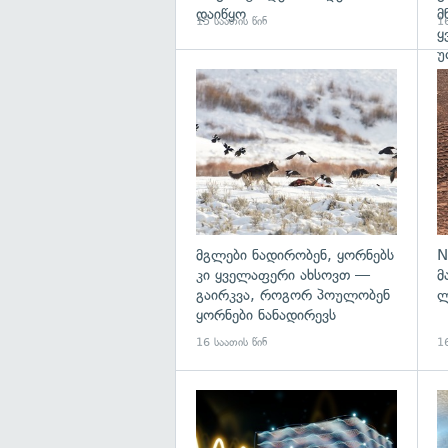
დაიწყო
მ
15 საათის წინ
16
ყ
უ
გა
მგლები ნადირობენ, ყორნებს
N
კი ყველაფერი ახსოვთ —
მ
გაირკვა, როგორ პოულობენ
ლ
ყორნები ნანადირევს
16 საათის წინ
16
გა