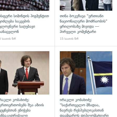
ისფერი სიმინდის პიგმენტით
თინა ბოკუჩავა "ერთიანი
ეიძლება საკვების
ნაციონალური მოძრაობის"
ელოვნური საღებავი
ყრილობაზე მივიდა —
აანაცვლონ
პირველი კომენტარი
 საათის წინ
15 საათის წინ
გადახედვა
რაკლი კობახიძე:
ირაკლი კობახიძე:
ურთიერთობებს შუა აზიის
"საქართველო მზადაა,
ვეყნებთან ენიჭება
ნაურუს რესპუბლიკასთან
ანსაკუთრებული
დაამყაროს დიპლომატიური