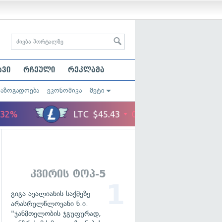
ავი
რჩეული
რეკლამა
საზოგადოება
ეკონომიკა
მეტი
კვირის ტოპ-5
გიგა ავალიანის საქმეზე
არასრულწლოვანი ნ.ი.
"ჯანმთელობის ჯგუფურად,