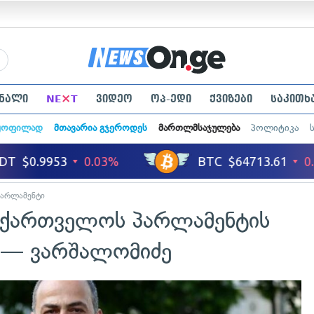
×
ნალი
NE
T
ვიდეო
ოპ-ედი
ქვიზები
საკითხ
ყოფილად
მთავარია გჯეროდეს
მართლმსაჯულება
პოლიტიკა
პარლამენტი
საქართველოს პარლამენტის
ე — ვარშალომიძე