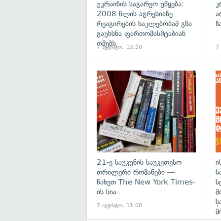
უკრაინის საგარეო უწყება:
კ
2008 წლის აგრესიაზე
ა
რეაგირების ნაკლებობამ გზა
ზ
გაუხსნა ფართომასშტაბიან
ომებს
7 აგვისტო, 12:50
7
გა
21-ე საუკუნის საუკეთესო
ი
თრილერი რომანები —
ს
ნახეთ The New York Times-
ს
ის სია
მ
ს
7 აგვისტო, 11:00
7
მ