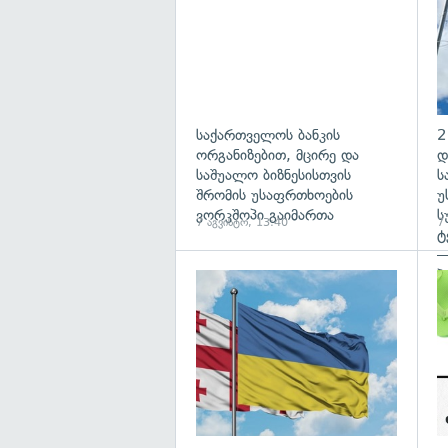
საქართველოს ბანკის
2
ორგანიზებით, მცირე და
დ
საშუალო ბიზნესისთვის
ს
შრომის უსაფრთხოების
უ
ვორკშოპი გაიმართა
ს
7 აგვისტო, 13:40
7
ტ
—
პ
გა