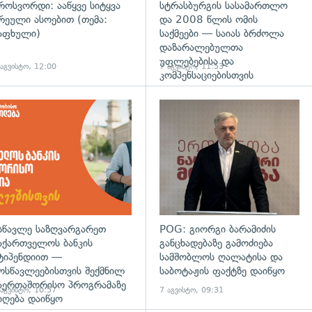
როსვორდი: ააწყვე სიტყვა
სტრასბურგის სასამართლო
რეული ასოებით (თემა:
და 2008 წლის ომის
აფხული)
საქმეები — საიას ბრძოლა
დაზარალებულთა
უფლებებისა და
 აგვისტო, 12:00
7 აგვისტო, 11:53
კომპენსაციებისთვის
დახედვა
სწავლე საზღვარგარეთ
POG: გიორგი ბარამიძის
აქართველოს ბანკის
განცხადებაზე გამოძიება
ტიპენდიით —
სამშობლოს ღალატისა და
ოსწავლეებისთვის შექმნილ
საბოტაჟის ფაქტზე დაიწყო
აერთაშორისო პროგრამაზე
 აგვისტო, 10:57
7 აგვისტო, 09:31
იღება დაიწყო