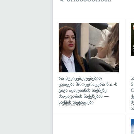
გა
რა მტკიცებულებებით
ს
ედავება პროკურატურა ნ.ი.-ს
S
გიგა ავალიანის საქმეზე
C
ძალადობის წაქეზებას —
ქ
საქმის დეტალები
შ
7 აგვისტო, 16:50
7
ი