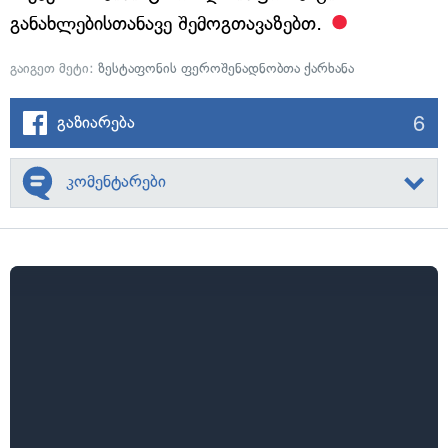
განახლებისთანავე შემოგთავაზებთ.
გაიგეთ მეტი:
ზესტაფონის ფეროშენადნობთა ქარხანა
6
გაზიარება
კომენტარები