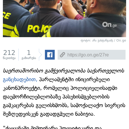
ფოტო: ანა ვახტანგაძე / On.ge
212
1
წაკითხვა
გაზიარება
საერთაშორისო გამჭვირვალობა საქართველოს
განცხადებით,
პარლამენტში ინიცირებული
კანონპროექტი, რომელიც პოლიციელისადმი
დაუმორჩილებლობაზე პასუხისმგებლობის
გამკაცრებას გულისხმობს, სამოქალაქო სივრცის
შეზღუდვისკენ გადადგმული ნაბიჯია.
"ქვეყანაში მიმდინარე პოლიტიკური და