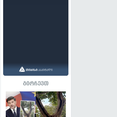
გირჩევთ
გადახედვა