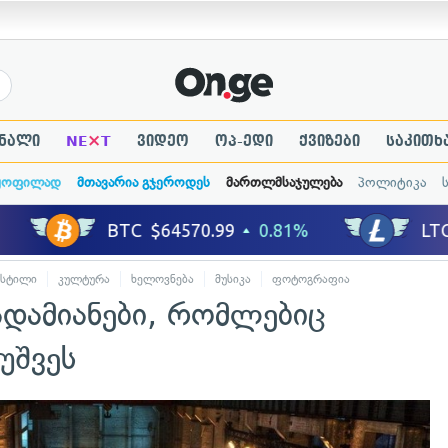
×
ნალი
NE
T
ვიდეო
ოპ-ედი
ქვიზები
საკითხ
ყოფილად
მთავარია გჯეროდეს
მართლმსაჯულება
პოლიტიკა
 სტილი
კულტურა
ხელოვნება
მუსიკა
ფოტოგრაფია
დამიანები, რომლებიც
უშვეს