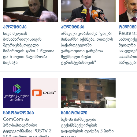
პოლიტიკა
პოლიტიკა
რელიგი
ნიკა მელიას
ირაკლი კობახიძე: "ყალბი
Reuters
მოსამართლისთვის
შინაარსი იქმნება, თითქოს
სამოციქ
შეურაცხმყოფელი
საქართველოში
მეთაური 
მიმართვის გამო 1 წლითა
უარყოფითი გარემოა
სასულიე
და 6 თვით პატიმრობა
შექმნილი რუსი
სასამარ
მიესაჯა
ტურისტებისთვის"
წარდგები
საზოგადოება
სამართალი
ComCom-მა
სუს-მა მარნეულში
პროსამთავრობო
ტექინსპექტირების
ტელეკომპანია POSTV 2
გაყალბების ფაქტზე 3 პირი
500 ლარით დააჯარიმა
დააკავა