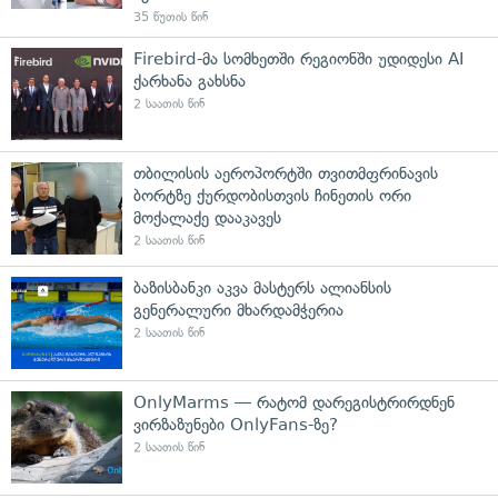
35 წუთის წინ
Firebird-მა სომხეთში რეგიონში უდიდესი AI
ქარხანა გახსნა
2 საათის წინ
თბილისის აეროპორტში თვითმფრინავის
ბორტზე ქურდობისთვის ჩინეთის ორი
მოქალაქე დააკავეს
2 საათის წინ
ბაზისბანკი აკვა მასტერს ალიანსის
გენერალური მხარდამჭერია
2 საათის წინ
OnlyMarms — რატომ დარეგისტრირდნენ
ვირზაზუნები OnlyFans-ზე?
2 საათის წინ