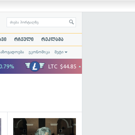
ავი
რჩეული
რეკლამა
საზოგადოება
ეკონომიკა
მეტი
გადახედვა
გადახედვა