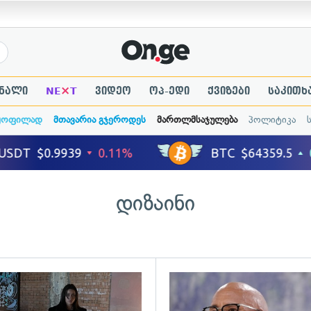
×
ნალი
NE
T
ვიდეო
ოპ-ედი
ქვიზები
საკითხ
ყოფილად
მთავარია გჯეროდეს
მართლმსაჯულება
პოლიტიკა
დიზაინი
ადახედვა
გადახედვა