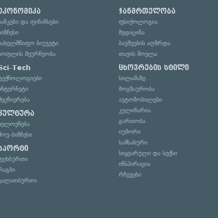
ეკონომიკა
ჯანმრთელობა
ბანკები და ფინანსები
ფსიქოლოგია
ბიზნესი
მედიცინა
სახელმწიფო ბიუჯეტი
ბავშვების აღზრდა
სოფლის მეურნეობა
თავის მოვლა
Sci-Tech
ცხოვრების სტილი
ტექნოლოგიები
სილამაზე
ინტერნეტი
მოგზაურობა
მეცნიერება
ავტომობილები
კულინარია
კულტურა
გართობა
ხელოვნება
იუმორი
შოუ-ბიზნესი
სამსახური
სპორტი
სიყვარული და სექსი
ფეხბურთი
ინსპირაცია
რაგბი
რჩევები
კალათბურთი