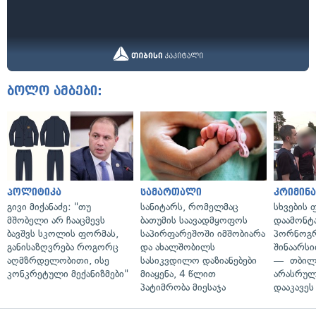
ბოლო ამბები:
პოლიტიკა
სამართალი
კრიმინ
გივი მიქანაძე: "თუ
სანიტარს, რომელმაც
სხვების
მშობელი არ ჩააცმევს
ბათუმის საავადმყოფოს
დაამონტ
ბავშვს სკოლის ფორმას,
საპირფარეშოში იმშობიარა
პორნოგ
განისაზღვრება როგორც
და ახალშობილს
შინაარს
აღმზრდელობითი, ისე
სასიკვდილო დაზიანებები
— თბილ
კონკრეტული მექანიზმები"
მიაყენა, 4 წლით
არასრუ
პატიმრობა მიესაჯა
დააკავეს