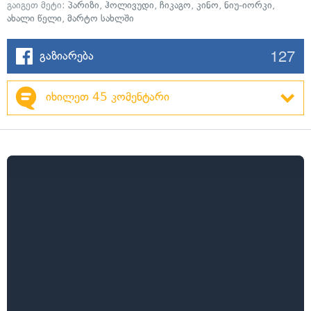
გაიგეთ მეტი:
პარიზი
,
ჰოლივუდი
,
ჩიკაგო
,
კინო
,
ნიუ-იორკი
,
ახალი წელი
,
მარტო სახლში
127
გაზიარება
იხილეთ 45 კომენტარი