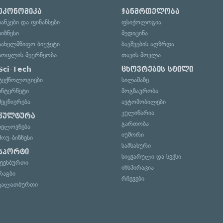
ეკონომიკა
ჯანმრთელობა
ბანკები და ფინანსები
ფსიქოლოგია
ბიზნესი
მედიცინა
სახელმწიფო ბიუჯეტი
ბავშვების აღზრდა
სოფლის მეურნეობა
თავის მოვლა
Sci-Tech
ცხოვრების სტილი
ტექნოლოგიები
სილამაზე
ინტერნეტი
მოგზაურობა
მეცნიერება
ავტომობილები
კულინარია
კულტურა
გართობა
ხელოვნება
იუმორი
შოუ-ბიზნესი
სამსახური
სპორტი
სიყვარული და სექსი
ფეხბურთი
ინსპირაცია
რაგბი
რჩევები
კალათბურთი