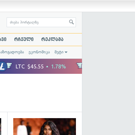
ავი
რჩეული
რეკლამა
საზოგადოება
ეკონომიკა
მეტი
გადახედვა
გადახედვა