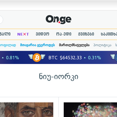
×
ნალი
NE
T
ვიდეო
ოპ-ედი
ქვიზები
საკითხ
ყოფილად
მთავარია გჯეროდეს
მართლმსაჯულება
პოლიტიკა
ნიუ-იორკი
ადახედვა
გადახედვა