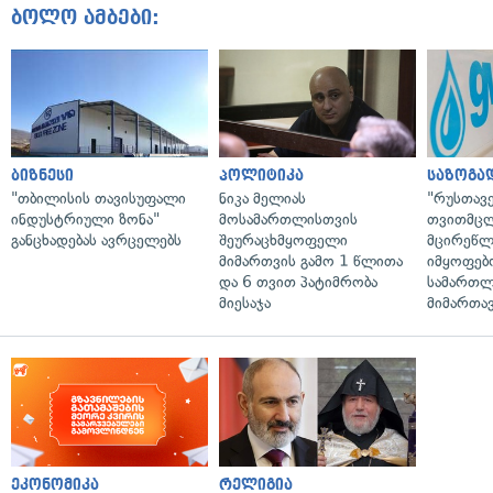
ბოლო ამბები:
ბიზნესი
პოლიტიკა
საზოგა
"თბილისის თავისუფალი
ნიკა მელიას
"რუსთავ
ინდუსტრიული ზონა"
მოსამართლისთვის
თვითმც
განცხადებას ავრცელებს
შეურაცხმყოფელი
მცირეწლ
მიმართვის გამო 1 წლითა
იმყოფებ
და 6 თვით პატიმრობა
სამართლ
მიესაჯა
მიმართა
ეკონომიკა
რელიგია