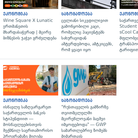
ეკონომიკა
საზოგადოება
ეკონომ
Wine Square X Lunatic
ცელიანი სიკვდილივით
საქართვ
ერთმანეთის
გამოწყობილი კაცი,
Student 
მხარდასაჭერად | მცირე
რომელიც პაციენტებს
sCool Ca
ბიზნესის ჯაჭვი გრძელდება
სახურავიდან
მფლობელ
აშტერდებოდა, ამტკიცებს,
ტრანსპო
რომ ყვავი იყო
ტარიფით
ეკონომიკა
საზოგადოება
ისწავლე საზღვარგარეთ
"რუსთაველის გამზირზე
საქართველოს ბანკის
თვითმცლელში
სტიპენდიით —
მცირეწლოვანი ბავშვი
მოსწავლეებისთვის
იმყოფებოდა" — GWP
შექმნილ საერთაშორისო
სამართლებრივ ზომებს
პროგრამაზე მიღება
მიმართავს