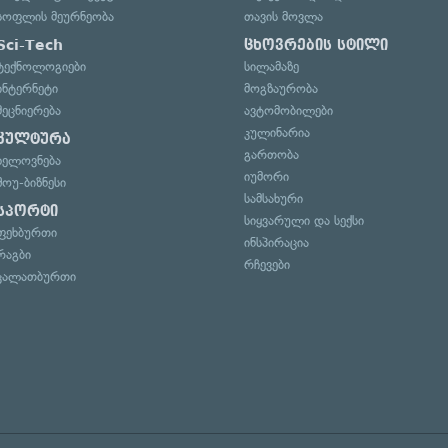
სოფლის მეურნეობა
თავის მოვლა
Sci-Tech
ცხოვრების სტილი
ტექნოლოგიები
სილამაზე
ინტერნეტი
მოგზაურობა
მეცნიერება
ავტომობილები
კულინარია
კულტურა
გართობა
ხელოვნება
იუმორი
შოუ-ბიზნესი
სამსახური
სპორტი
სიყვარული და სექსი
ფეხბურთი
ინსპირაცია
რაგბი
რჩევები
კალათბურთი