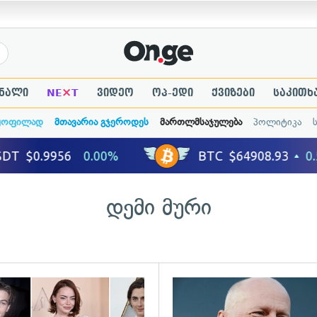
×
ნალი
NE
T
ვიდეო
ოპ-ედი
ქვიზები
საკითხ
ყოფილად
მთავარია გჯეროდეს
მართლმსაჯულება
პოლიტიკა
დემი მური
ადახედვა
გადახედვა