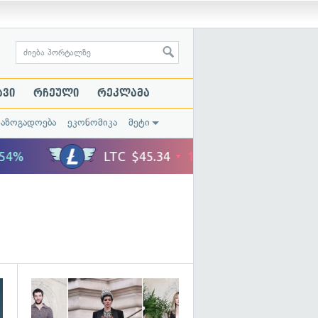
ავი
რჩეული
რეკლამა
საზოგადოება
ეკონომიკა
მეტი
გადახედვა
გადახედვა