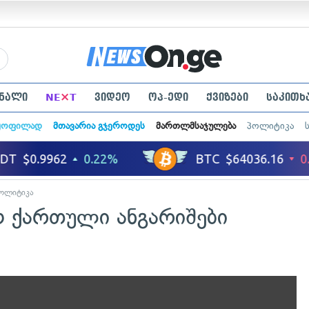
×
ნალი
NE
T
ვიდეო
ოპ-ედი
ქვიზები
საკითხ
ყოფილად
მთავარია გჯეროდეს
მართლმსაჯულება
პოლიტიკა
ოლიტიკა
ვო ქართული ანგარიშები