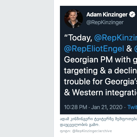
ადამ კინზინგერი ტვიტერზე შეშფოთე
დაუცველობის გამო.
ფოტო:
@RepKinzinger/archive