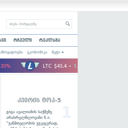
ავი
რჩეული
რეკლამა
საზოგადოება
ეკონომიკა
მეტი
კვირის ტოპ-5
გიგა ავალიანის საქმეზე
არასრულწლოვანი ნ.ი.
"ჯანმთელობის ჯგუფურად,