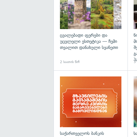
ცვალებადი ფერები და
ნ
უცვლელი ესთეტიკა — ჩემი
მ
თვალით დანახული სვანეთი
შ
გ
პ
2 საათის წინ
3 
საქართველოს ბანკის
ს