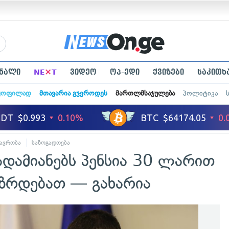
×
ნალი
NE
T
ვიდეო
ოპ-ედი
ქვიზები
საკითხ
ყოფილად
მთავარია გჯეროდეს
მართლმსაჯულება
პოლიტიკა
ავრობა
საზოგადოება
დამიანებს პენსია 30 ლარით
ეზრდებათ — გახარია