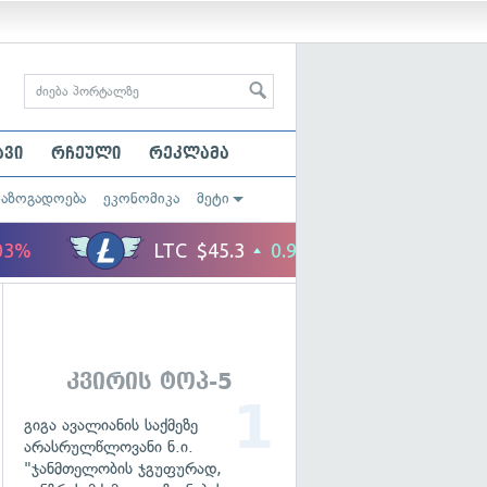
ავი
რჩეული
რეკლამა
საზოგადოება
ეკონომიკა
მეტი
კვირის ტოპ-5
გიგა ავალიანის საქმეზე
არასრულწლოვანი ნ.ი.
"ჯანმთელობის ჯგუფურად,