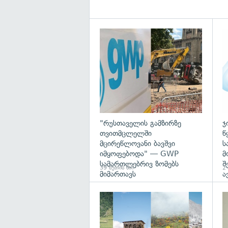
გა
"რუსთაველის გამზირზე
ჯ
თვითმცლელში
წ
მცირეწლოვანი ბავშვი
ს
იმყოფებოდა" — GWP
მ
სამართლებრივ ზომებს
შ
39 წუთის წინ
2 
მიმართავს
ა
გა