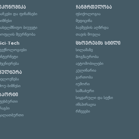
ეკონომიკა
ჯანმრთელობა
ბანკები და ფინანსები
ფსიქოლოგია
ბიზნესი
მედიცინა
სახელმწიფო ბიუჯეტი
ბავშვების აღზრდა
სოფლის მეურნეობა
თავის მოვლა
Sci-Tech
ცხოვრების სტილი
ტექნოლოგიები
სილამაზე
ინტერნეტი
მოგზაურობა
მეცნიერება
ავტომობილები
კულინარია
კულტურა
გართობა
ხელოვნება
იუმორი
შოუ-ბიზნესი
სამსახური
სპორტი
სიყვარული და სექსი
ფეხბურთი
ინსპირაცია
რაგბი
რჩევები
კალათბურთი