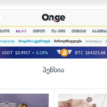
×
ნალი
NE
T
ვიდეო
ოპ-ედი
ქვიზები
საკითხ
ყოფილად
მთავარია გჯეროდეს
მართლმსაჯულება
პოლიტიკა
პენსია
ადახედვა
გადახედვა