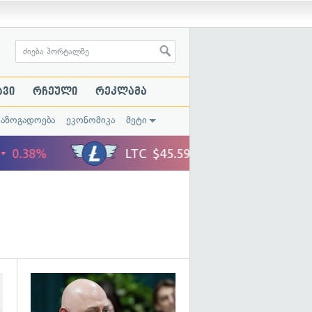
ავი
რჩეული
რეკლამა
საზოგადოება
ეკონომიკა
მეტი
გადახედვა
გადახედვა