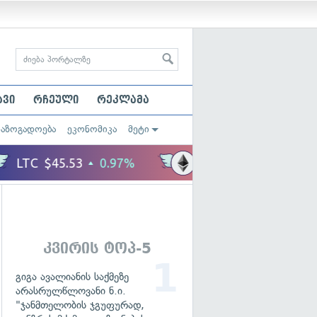
ავი
რჩეული
რეკლამა
საზოგადოება
ეკონომიკა
მეტი
კვირის ტოპ-5
გიგა ავალიანის საქმეზე
არასრულწლოვანი ნ.ი.
"ჯანმთელობის ჯგუფურად,