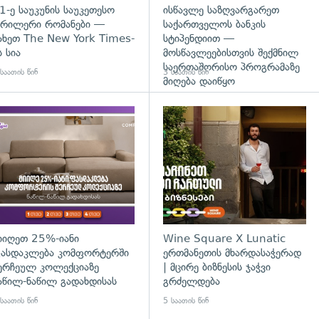
1-ე საუკუნის საუკეთესო
ისწავლე საზღვარგარეთ
რილერი რომანები —
საქართველოს ბანკის
ახეთ The New York Times-
სტიპენდიით —
ს სია
მოსწავლეებისთვის შექმნილ
საერთაშორისო პროგრამაზე
საათის წინ
3 საათის წინ
მიღება დაიწყო
დახედვა
იიღეთ 25%-იანი
Wine Square X Lunatic
ასდაკლება კომფორტერში
ერთმანეთის მხარდასაჭერად
ერჩეულ კოლექციაზე
| მცირე ბიზნესის ჯაჭვი
აწილ-ნაწილ გადახდისას
გრძელდება
საათის წინ
5 საათის წინ