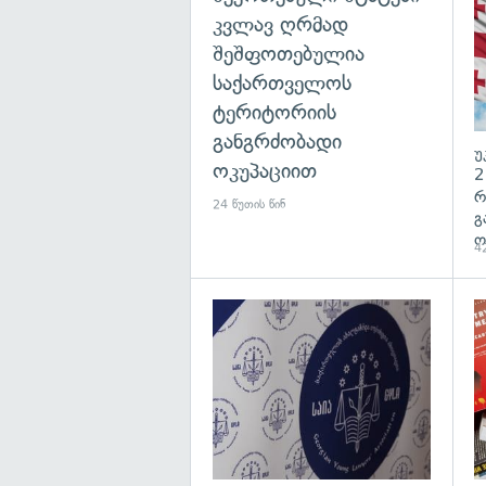
კვლავ ღრმად
შეშფოთებულია
საქართველოს
ტერიტორიის
განგრძობადი
უ
ოკუპაციით
2
რ
24 წუთის წინ
გ
ო
42
გა