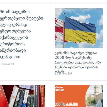
შშ-ის საელჩო:
დახედვა
ეერთებული შტატები
კვლავ ღრმად
შეშფოთებულია
საქართველოს
ტერიტორიის
ანგრძობადი
უკრაინის საგარეო უწყება:
კუპაციით
2008 წლის აგრესიაზე
რეაგირების ნაკლებობამ გზა
 საათის წინ
გაუხსნა ფართომასშტაბიან
ომებს
11 საათის წინ
დახედვა
გადახედვა