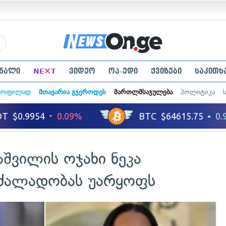
×
ნალი
NE
T
ვიდეო
ოპ-ედი
ქვიზები
საკითხ
ყოფილად
მთავარია გჯეროდეს
მართლმსაჯულება
პოლიტიკა
შვილის ოჯახი ნეკა
ძალადობას უარყოფს