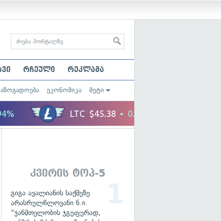
ავი
რჩეული
რეკლამა
საზოგადოება
ეკონომიკა
მეტი
კვირის ტოპ-5
გიგა ავალიანის საქმეზე
არასრულწლოვანი ნ.ი.
"ჯანმთელობის ჯგუფურად,