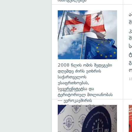
ისარგებლებენ
ა
გა
შ
გ
2008 წლის ომის შედეგები
ო
დღემდე ძირს უთხრის
საქართველოს
11
უსაფრთხოებას,
სუვერენიტეტსა და
10 საათის წინ
ტერიტორიულ მთლიანობას
— ევროკავშირის
პრესპიკერის განცხადება
გა