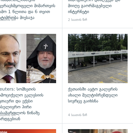
ეურაცხმყოფელი მიმართვის
მიიღე გაორმაგებული
ამო 1 წლითა და 6 თვით
ინტერნეტი
ატიმრობა მიესაჯა
საათის წინ
2 საათის წინ
გადახედვა
euters: სომხეთის
ქუთაისში ავტო გალერის
ამოციქულო ეკლესიის
ახალი მულტიბრენდული
ეთაური და ექვსი
სივრცე გაიხსნა
ასულიერო პირი
ასამართლოს წინაშე
საათის წინ
4 საათის წინ
არდგებიან