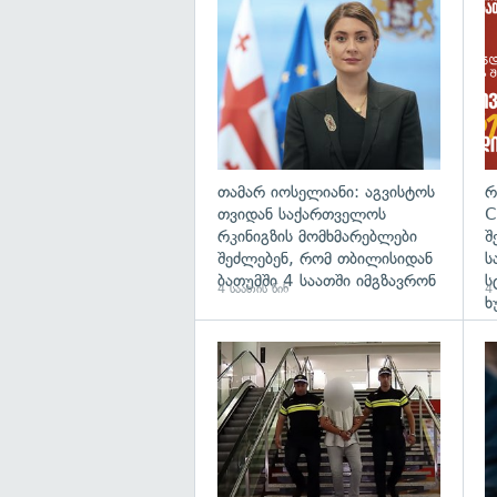
გა
თამარ იოსელიანი: აგვისტოს
რ
თვიდან საქართველოს
C
რკინიგზის მომხმარებლები
შ
შეძლებენ, რომ თბილისიდან
ს
ბათუმში 4 საათში იმგზავრონ
ს
4 საათის წინ
4 
ხ
გა