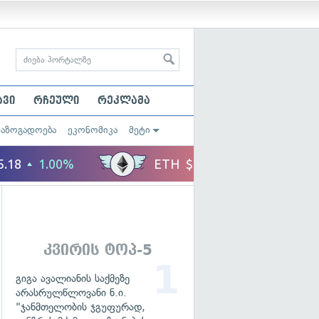
ავი
რჩეული
რეკლამა
საზოგადოება
ეკონომიკა
მეტი
კვირის ტოპ-5
გიგა ავალიანის საქმეზე
არასრულწლოვანი ნ.ი.
"ჯანმთელობის ჯგუფურად,