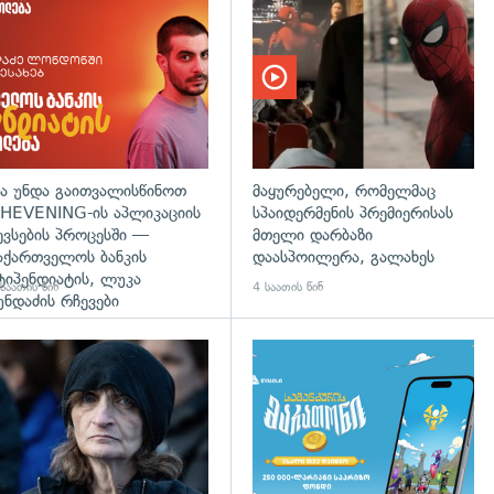
დახედვა
ა უნდა გაითვალისწინოთ
მაყურებელი, რომელმაც
HEVENING-ის აპლიკაციის
სპაიდერმენის პრემიერისას
ევსების პროცესში —
მთელი დარბაზი
აქართველოს ბანკის
დაასპოილერა, გალახეს
ტიპენდიატის, ლუკა
საათის წინ
4 საათის წინ
უნდაძის რჩევები
დახედვა
გადახედვა