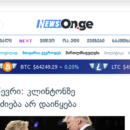
×
ნალი
NE
T
ვიდეო
ოპ-ედი
ქვიზები
საკითხ
ყოფილად
მთავარია გჯეროდეს
მართლმსაჯულება
პოლიტიკა
წევრი: კლინტონზე
ძიება არ დაიწყება