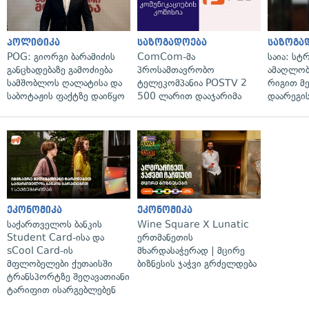
პოლიტიკა
საზოგადოება
საზოგა
POG: გიორგი ბარამიძის
ComCom-მა
საია: სტ
განცხადებაზე გამოძიება
პროსამთავრობო
ამაღლობ
სამშობლოს ღალატისა და
ტელეკომპანია POSTV 2
რიგით მ
საბოტაჟის ფაქტზე დაიწყო
500 ლარით დააჯარიმა
დაარეგი
ეკონომიკა
ეკონომიკა
საქართველოს ბანკის
Wine Square X Lunatic
Student Card-ისა და
ერთმანეთის
sCool Card-ის
მხარდასაჭერად | მცირე
მფლობელები ქუთაისში
ბიზნესის ჯაჭვი გრძელდება
ტრანსპორტზე შეღავათიანი
ტარიფით ისარგებლებენ