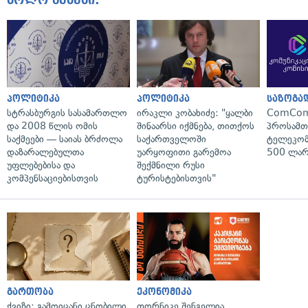
ბოლო ამბები:
პოლიტიკა
პოლიტიკა
საზოგა
სტრასბურგის სასამართლო
ირაკლი კობახიძე: "ყალბი
ComCom
და 2008 წლის ომის
შინაარსი იქმნება, თითქოს
პროსამ
საქმეები — საიას ბრძოლა
საქართველოში
ტელეკომ
დაზარალებულთა
უარყოფითი გარემოა
500 ლარ
უფლებებისა და
შექმნილი რუსი
კომპენსაციებისთვის
ტურისტებისთვის"
გართობა
ეკონომიკა
ქვიზი: გამოიცანი ცნობილი
თორნიკე შენგელია