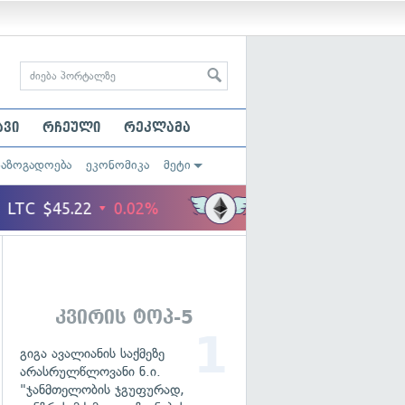
ავი
რჩეული
რეკლამა
საზოგადოება
ეკონომიკა
მეტი
კვირის ტოპ-5
გიგა ავალიანის საქმეზე
არასრულწლოვანი ნ.ი.
"ჯანმთელობის ჯგუფურად,