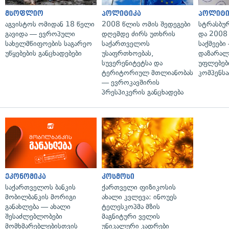
მსოფლიო
პოლიტიკა
პოლიტი
აგვისტოს ომიდან 18 წელი
2008 წლის ომის შედეგები
სტრასბუ
გავიდა — ევროპული
დღემდე ძირს უთხრის
და 2008
სახელმწიფოების საგარეო
საქართველოს
საქმეები
უწყებების განცხადებები
უსაფრთხოებას,
დაზარა
სუვერენიტეტსა და
უფლებებ
ტერიტორიულ მთლიანობას
კომპენსა
— ევროკავშირის
პრესპიკერის განცხადება
ეკონომიკა
კოსმოსი
საქართველოს ბანკის
ქართველი ფიზიკოსის
მობილბანკის მორიგი
ახალი კვლევა: ინოუეს
განახლება — ახალი
ტელესკოპმა მზის
შესაძლებლობები
მაგნიტური ველის
მომხმარებლებისთვის
უნიკალური კადრები