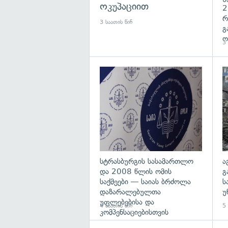
ოკუპაციით
2
რ
3 საათის წინ
გ
ო
3 
გა
სტრასბურგის სასამართლო
ა
და 2008 წლის ომის
გ
საქმეები — საიას ბრძოლა
ს
დაზარალებულთა
უ
უფლებებისა და
4 საათის წინ
5 
კომპენსაციებისთვის