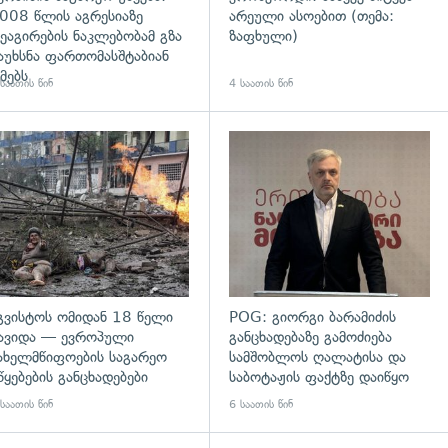
008 წლის აგრესიაზე
არეული ასოებით (თემა:
ეაგირების ნაკლებობამ გზა
ზაფხული)
აუხსნა ფართომასშტაბიან
მებს
საათის წინ
4 საათის წინ
დახედვა
გადახედვა
გვისტოს ომიდან 18 წელი
POG: გიორგი ბარამიძის
ავიდა — ევროპული
განცხადებაზე გამოძიება
ახელმწიფოების საგარეო
სამშობლოს ღალატისა და
წყებების განცხადებები
საბოტაჟის ფაქტზე დაიწყო
საათის წინ
6 საათის წინ