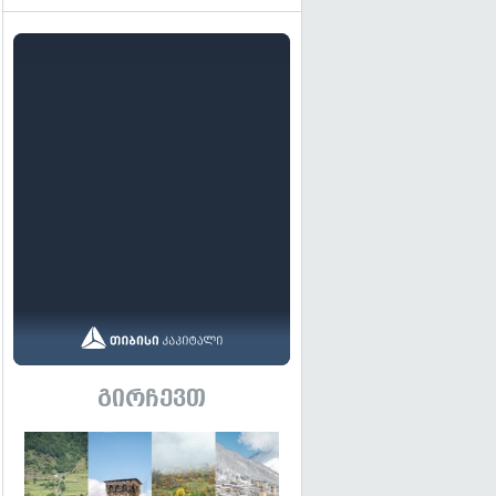
გირჩევთ
გადახედვა