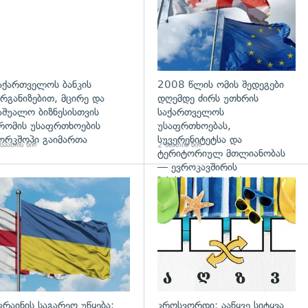
აქართველოს ბანკის
2008 წლის ომის შედეგები
რგანიზებით, მცირე და
დღემდე ძირს უთხრის
აშუალო ბიზნესისთვის
საქართველოს
რომის უსაფრთხოების
უსაფრთხოებას,
ორკშოპი გაიმართა
სუვერენიტეტსა და
საათის წინ
2 საათის წინ
ტერიტორიულ მთლიანობას
— ევროკავშირის
პრესპიკერის განცხადება
გადახედვა
კრაინის საგარეო უწყება:
კროსვორდი: ააწყვე სიტყვა