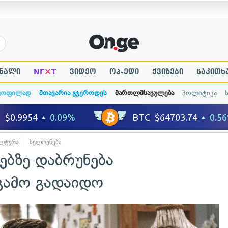
×
ნალი
NE
T
ვიდეო
ოპ-ედი
ქვიზები
საკითხ
ყოფილად
მთავარია გჯეროდეს
მართლმსაჯულება
პოლიტიკა
ლტურა
ხელოვნება
ნებზე დაბრუნება
გამო გადაიდო