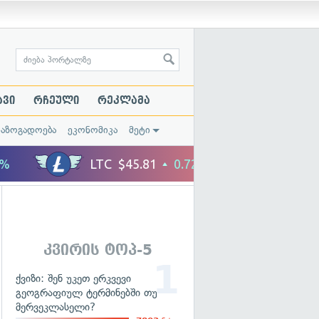
ავი
რჩეული
რეკლამა
საზოგადოება
ეკონომიკა
მეტი
კვირის ტოპ-5
ქვიზი: შენ უკეთ ერკვევი
გეოგრაფიულ ტერმინებში თუ
მერვეკლასელი?