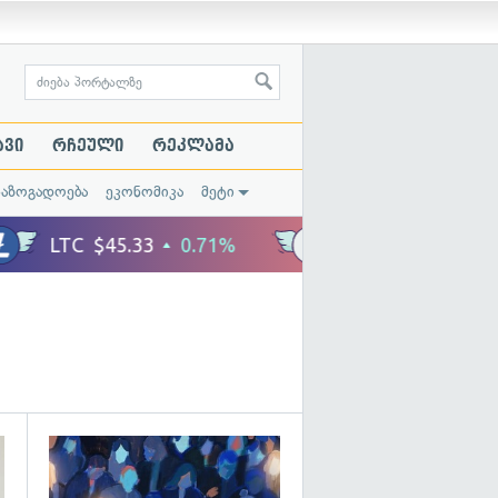
ავი
რჩეული
რეკლამა
საზოგადოება
ეკონომიკა
მეტი
გადახედვა
გადახედვა