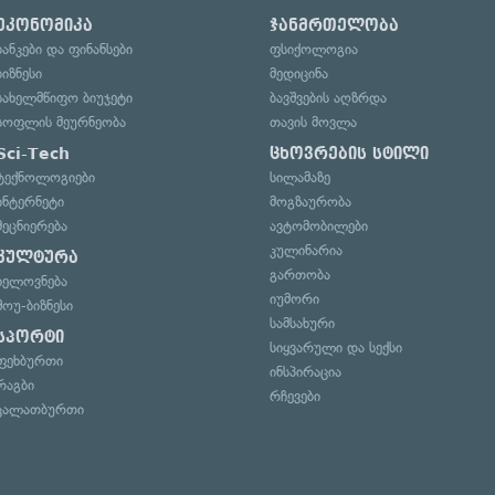
ეკონომიკა
ჯანმრთელობა
ბანკები და ფინანსები
ფსიქოლოგია
ბიზნესი
მედიცინა
სახელმწიფო ბიუჯეტი
ბავშვების აღზრდა
სოფლის მეურნეობა
თავის მოვლა
Sci-Tech
ცხოვრების სტილი
ტექნოლოგიები
სილამაზე
ინტერნეტი
მოგზაურობა
მეცნიერება
ავტომობილები
კულინარია
კულტურა
გართობა
ხელოვნება
იუმორი
შოუ-ბიზნესი
სამსახური
სპორტი
სიყვარული და სექსი
ფეხბურთი
ინსპირაცია
რაგბი
რჩევები
კალათბურთი