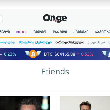
×
ნალი
NE
T
ვიდეო
ოპ-ედი
ქვიზები
საკითხ
ყოფილად
მთავარია გჯეროდეს
მართლმსაჯულება
პოლიტიკა
Friends
ადახედვა
გადახედვა