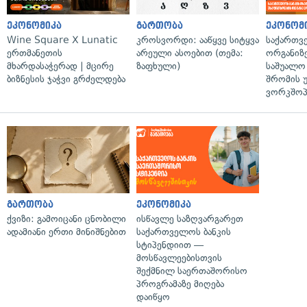
ეკონომიკა
გართობა
ეკონომ
Wine Square X Lunatic
კროსვორდი: ააწყვე სიტყვა
საქართვ
ერთმანეთის
არეული ასოებით (თემა:
ორგანიზე
მხარდასაჭერად | მცირე
ზაფხული)
საშუალო 
ბიზნესის ჯაჭვი გრძელდება
შრომის 
ვორკშოპ
გართობა
ეკონომიკა
ქვიზი: გამოიცანი ცნობილი
ისწავლე საზღვარგარეთ
ადამიანი ერთი მინიშნებით
საქართველოს ბანკის
სტიპენდიით —
მოსწავლეებისთვის
შექმნილ საერთაშორისო
პროგრამაზე მიღება
დაიწყო