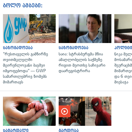
ბოლო ამბები:
საზოგადოება
საზოგადოება
პოლიტი
"რუსთაველის გამზირზე
საია: სტრასბურგმა მზია
ნიკა მელ
თვითმცლელში
ამაღლობელის საქმეზე
მოსამარ
მცირეწლოვანი ბავშვი
რიგით მეოთხე საჩივარი
შეურაცხ
იმყოფებოდა" — GWP
დაარეგისტრირა
მიმართვ
სამართლებრივ ზომებს
და 6 თვ
მიმართავს
მიესაჯა
სამართალი
გართობა