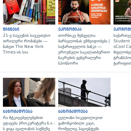
წიგნები
ეკონომიკა
ეკონომ
21-ე საუკუნის საუკეთესო
თორნიკე შენგელია
საქართვ
თრილერი რომანები —
ბარსელონას ემშვიდობება |
Student 
ნახეთ The New York
საქართველოს ბანკი —
sCool Ca
Times-ის სია
ეროვნული საკალათბურთო
მფლობელ
ნაკრების გენერალური
ტრანსპო
სპონსორი
ტარიფით
საზოგადოება
საზოგადოება
რა მტკიცებულებებით
ცელიანი სიკვდილივით
ედავება პროკურატურა ნ.ი.-
გამოწყობილი კაცი,
ს გიგა ავალიანის საქმეზე
რომელიც პაციენტებს