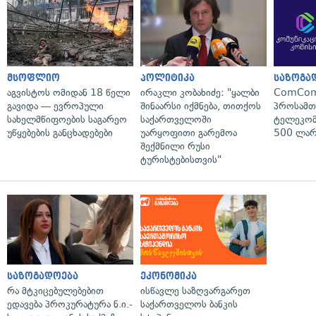
მსოფლიო
პოლიტიკა
საზოგა
აგვისტოს ომიდან 18 წელი
ირაკლი კობახიძე: "ყალბი
ComCom
გავიდა — ევროპული
შინაარსი იქმნება, თითქოს
პროსამ
სახელმწიფოების საგარეო
საქართველოში
ტელეკომ
უწყებების განცხადებები
უარყოფითი გარემოა
500 ლარ
შექმნილი რუსი
ტურისტებისთვის"
საზოგადოება
ეკონომიკა
რა მტკიცებულებებით
ისწავლე საზღვარგარეთ
ედავება პროკურატურა ნ.ი.-
საქართველოს ბანკის