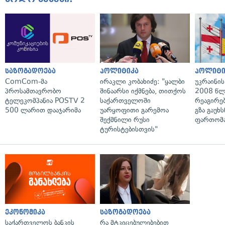
საზოგადოება
პოლიტიკა
პოლიტი
ComCom-მა
ირაკლი კობახიძე: "ყალბი
უკრაინის
პროსამთავრობო
შინაარსი იქმნება, თითქოს
2008 წლ
ტელეკომპანია POSTV 2
საქართველოში
რეაგირებ
500 ლარით დააჯარიმა
უარყოფითი გარემოა
გზა გაუხს
შექმნილი რუსი
ფართომა
ტურისტებისთვის"
ეკონომიკა
საზოგადოება
საქართველოს ბანკის
რა მტკიცებულებებით